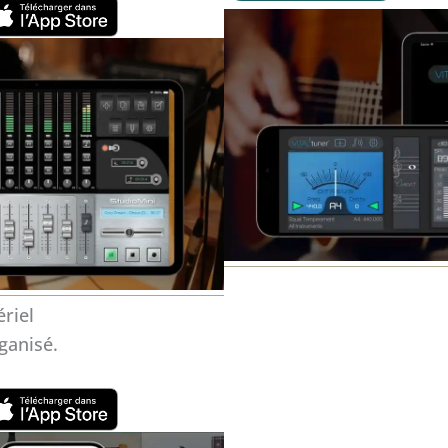
riel
ganisé.