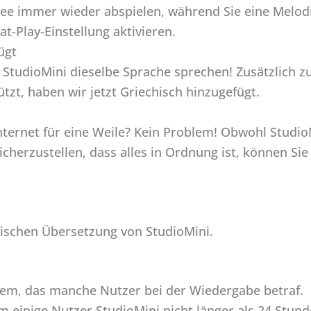
ee immer wieder abspielen, während Sie eine Melodie
t-Play-Einstellung aktivieren.
ügt
StudioMini dieselbe Sprache sprechen! Zusätzlich z
ützt, haben wir jetzt Griechisch hinzugefügt.
nternet für eine Weile? Kein Problem! Obwohl Studi
herzustellen, dass alles in Ordnung ist, können Sie j
ischen Übersetzung von StudioMini.
em, das manche Nutzer bei der Wiedergabe betraf.
 einige Nutzer StudioMini nicht länger als 24 Stun