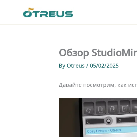
Skip
to
content
Обзор StudioMin
By
Otreus
/
05/02/2025
Давайте посмотрим, как исп