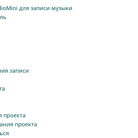
dioMini для записи музыки
ель
ия записи
та
я проекта
ания проекта
ься