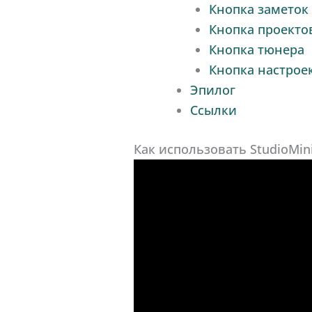
Кнопка заметок
Кнопка проекто
Кнопка тюнера
Кнопка настрое
Эпилог
Ссылки
Как использовать StudioMin