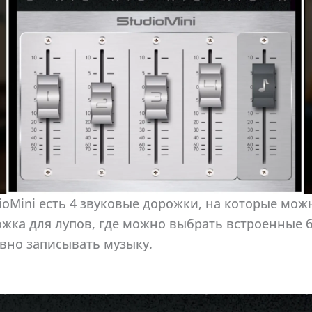
ioMini есть 4 звуковые дорожки, на которые мож
жка для лупов, где можно выбрать встроенные 
вно записывать музыку.