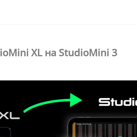
oMini XL на StudioMini 3