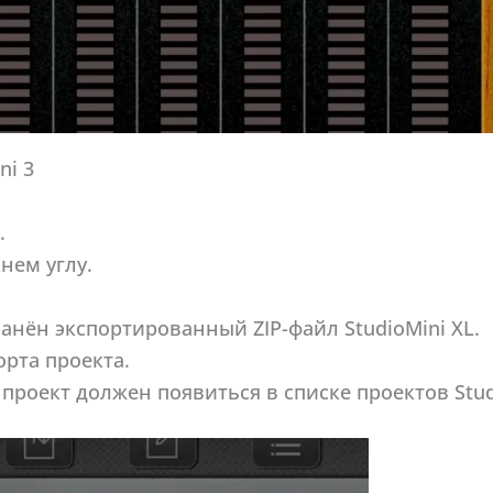
ni 3
.
нем углу.
ранён экспортированный ZIP-файл StudioMini XL.
рта проекта.
роект должен появиться в списке проектов Studi