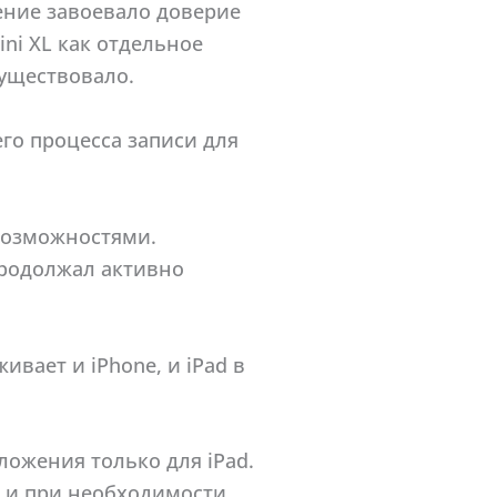
жение завоевало доверие
ni XL как отдельное
существовало.
его процесса записи для
 возможностями.
продолжал активно
ивает и iPhone, и iPad в
иложения только для iPad.
 и при необходимости