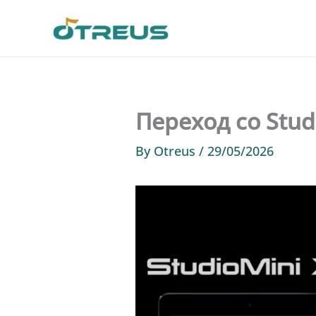
Skip
to
content
Переход со Studi
By
Otreus
/
29/05/2026