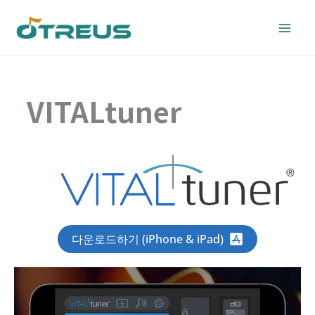
Skip
to
content
VITALtuner
다운로드하기 (iPhone & iPad)